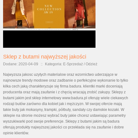
Sklep z butami najwyższej jakości
Dodane: 2020-04-09
::
Kategoria: E-Sprzedaż / Odzież
Najwyzsza jakosc uzytych materialow oraz wzornictwo uderzające w
najnowsze trendy modowe oraz zadbanie o perfekcyjne wykonanie to tylko
kilka cech jaką charakteryzuje się firma badura. klientki marki doceniają
producenta oraz mają zaufanie i z chęcią wracają zrobić zakupy. Sklepy z
butami jakim jest sklep internetowy www.badura.pl oferuję wiele ciekawych
rodzaji butów zarówno dla kobiet jak i mężczyzn. W swojej ofercie mają
takie buty jak mokasyny, trampki, półbuty, sandały czy damskie kozaki. W
sklepie na stronie możesz wybrać buty jakie chcesz ustawiając parametry
wyszukiwarki pod swoje preferencje. Sklepy z butami jakim są badura
oferują produkty najwyższej jakości co przekłada się na zaufanie i dobre
opinie klientów.