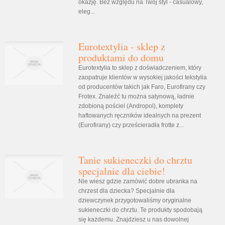
okazję. Bez względu na Twój styl - casualowy,
eleg...
Eurotextylia - sklep z
produktami do domu
Eurotextylia to sklep z doświadczeniem, który
zaopatruje klientów w wysokiej jakości tekstylia
od producentów takich jak Faro, Eurofirany czy
Frotex. Znaleźć tu można satynową, ładnie
zdobioną pościel (Andropol), komplety
haftowanych ręczników idealnych na prezent
(Eurofirany) czy prześcieradła frotte z...
Tanie sukieneczki do chrztu
specjalnie dla ciebie!
Nie wiesz gdzie zamówić dobre ubranka na
chrzest dla dziecka? Specjalnie dla
dziewczynek przygotowaliśmy oryginalne
sukieneczki do chrztu. Te produkty spodobają
się każdemu. Znajdziesz u nas dowolnej