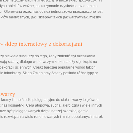
on kosmetyczny, gabinet medyczny, a może sklep spożywczy? W
 typu obiektów ważne jest utrzymanie czystości oraz dbanie o
trój. Oferowana przez nas odzież jednorazowa przeznaczone jest
któw medycznych, jak i sklepów takich jak warzywniak, mięsny
- sklep internetowy z dekoracjami
zy niewiele funduszy do tego, żeby zmienić styl mieszkania.
wają ściany, dlatego w pierwszym kroku należy się skupić na
dekoracji ściennych. Coraz bardziej popularne wśród takich
się fotoobrazy. Sklep Zmieniamy Ściany posiada różne typy pr...
twarzy
 kremy i inne środki pielęgnacyjne do ciała i twarzy to główne
 nas kosmetyki. Cera atopowa, sucha, alergiczna i wiele innych
oże być pielęgnowanych dzięki naszej szerokiej gamie
to rozwiązania wielu renomowanych i mniej popularnych marek