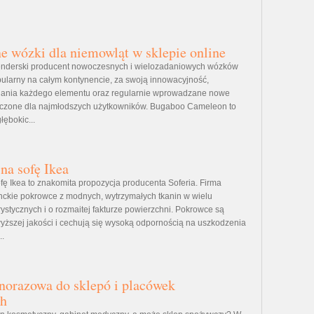
e wózki dla niemowląt w sklepie online
enderski producent nowoczesnych i wielozadaniowych wózków
pularny na całym kontynencie, za swoją innowacyjność,
nania każdego elementu oraz regularnie wprowadzane nowe
czone dla najmłodszych użytkowników. Bugaboo Cameleon to
ębokic...
na sofę Ikea
fę Ikea to znakomita propozycja producenta Soferia. Firma
ckie pokrowce z modnych, wytrzymałych tkanin w wielu
ystycznych i o rozmaitej fakturze powierzchni. Pokrowce są
yższej jakości i cechują się wysoką odpornością na uszkodzenia
..
norazowa do sklepó i placówek
ch