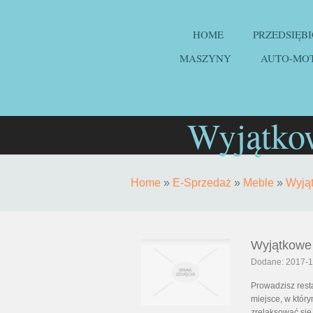
HOME
PRZEDSIĘB
MASZYNY
AUTO-MO
Wyjątkow
Home
»
E-Sprzedaż
»
Meble
»
Wyjąt
Wyjątkowe 
Dodane: 2017-1
Prowadzisz rest
miejsce, w któr
zrelaksować się