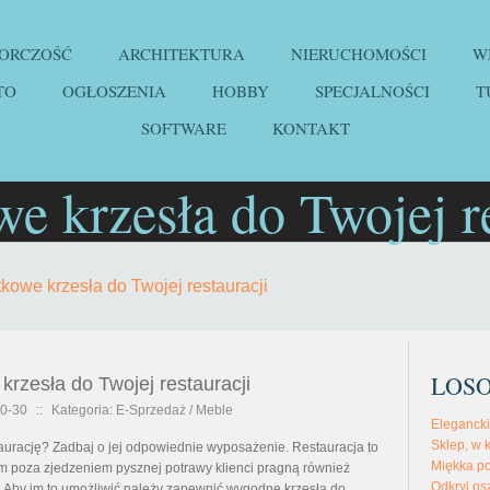
IORCZOŚĆ
ARCHITEKTURA
NIERUCHOMOŚCI
W
TO
OGŁOSZENIA
HOBBY
SPECJALNOŚCI
T
SOFTWARE
KONTAKT
e krzesła do Twojej re
kowe krzesła do Twojej restauracji
LOS
krzesła do Twojej restauracji
0-30
::
Kategoria: E-Sprzedaż / Meble
Elegancki
Sklep, w k
aurację? Zadbaj o jej odpowiednie wyposażenie. Restauracja to
Miękka po
ym poza zjedzeniem pysznej potrawy klienci pragną również
Odkryj os
. Aby im to umożliwić należy zapewnić wygodne krzesła do