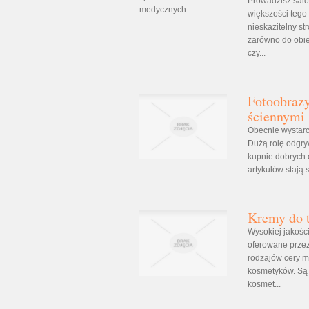
Prowadzisz sal
większości tego
nieskazitelny s
zarówno do obie
czy...
Fotoobrazy
ściennymi
Obecnie wystarc
Dużą rolę odgry
kupnie dobrych 
artykułów stają 
Kremy do 
Wysokiej jakości
oferowane przez
rodzajów cery m
kosmetyków. Są 
kosmet...