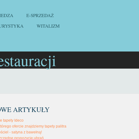
IEDZA
E-SPRZEDAŻ
URYSTYKA
WITALIZM
stauracji
OWE ARTYKUŁY
e tapety Ideco
tórego ofercie znajdziemy tapety palitra
ściel - satyna z bawełną!
zczędne propozycje ubrań.