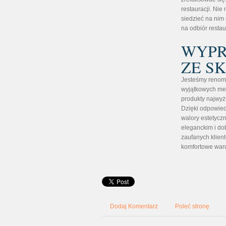
restauracji. Nie
siedzieć na nim 
na odbiór restau
WYPR
ZE S
Jesteśmy renom
wyjątkowych mebl
produkty najwyżs
Dzięki odpowie
walory estetycz
eleganckim i d
zaufanych klien
komfortowe waru
Dodaj Komentarz
Poleć stronę