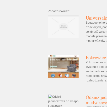
Zobacz również:
Uniwersaln
Bugaboo to hol
dziecięcych, po
solidność wyko
modele przezna
model wózków gł
Pokrowiec 
Pokrowiec na so
wykonuje elegan
wariantach kolor
produktami najw
i zabrudzenia, s.
Odzież jed
medyczny