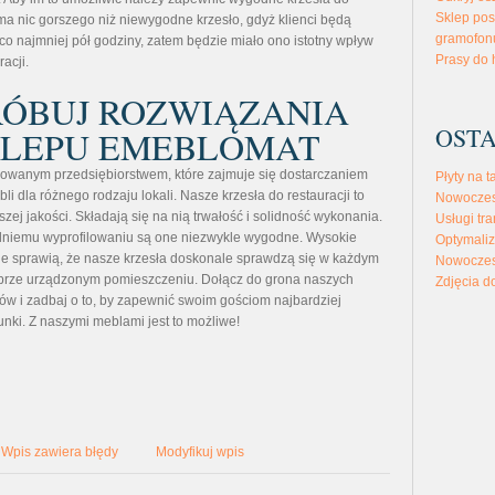
Sklep pos
 ma nic gorszego niż niewygodne krzesło, gdyż klienci będą
gramofon
co najmniej pół godziny, zatem będzie miało ono istotny wpływ
Prasy do 
racji.
ÓBUJ ROZWIĄZANIA
OSTA
KLEPU EMEBLOMAT
owanym przedsiębiorstwem, które zajmuje się dostarczaniem
Płyty na t
i dla różnego rodzaju lokali. Nasze krzesła do restauracji to
Nowoczes
zej jakości. Składają się na nią trwałość i solidność wykonania.
Usługi tra
dniemu wyprofilowaniu są one niezwykle wygodne. Wysokie
Optymaliz
ne sprawią, że nasze krzesła doskonale sprawdzą się w każdym
Nowoczes
obrze urządzonym pomieszczeniu. Dołącz do grona naszych
Zdjęcia d
tów i zadbaj o to, by zapewnić swoim gościom najbardziej
nki. Z naszymi meblami jest to możliwe!
Wpis zawiera błędy
Modyfikuj wpis