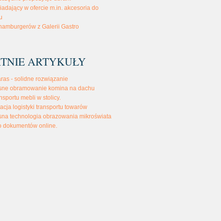
iadający w ofercie m.in. akcesoria do
u
hamburgerów z Galerii Gastro
TNIE ARTYKUŁY
aras - solidne rozwiązanie
ne obramowanie komina na dachu
nsportu mebli w stolicy.
acja logistyki transportu towarów
na technologia obrazowania mikroświata
o dokumentów online.