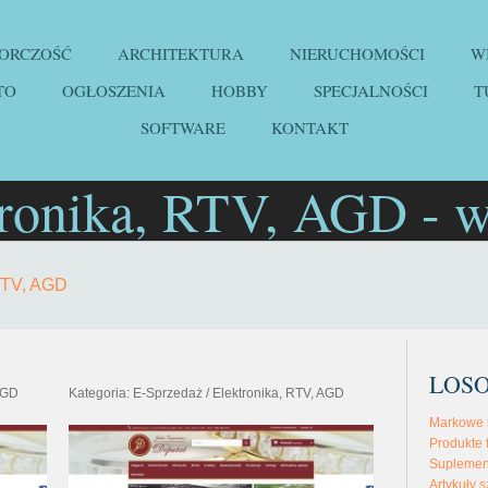
IORCZOŚĆ
ARCHITEKTURA
NIERUCHOMOŚCI
W
TO
OGŁOSZENIA
HOBBY
SPECJALNOŚCI
T
SOFTWARE
KONTAKT
tronika, RTV, AGD - w
 RTV, AGD
LOS
 AGD
Kategoria: E-Sprzedaż / Elektronika, RTV, AGD
Markowe re
Produkte 
Suplemen
Artykuły 