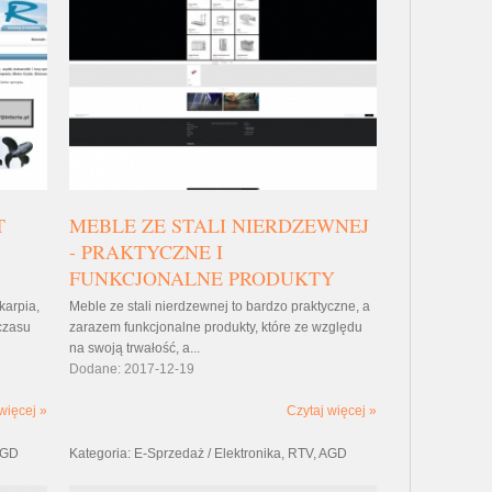
T
MEBLE ZE STALI NIERDZEWNEJ
- PRAKTYCZNE I
FUNKCJONALNE PRODUKTY
karpia,
Meble ze stali nierdzewnej to bardzo praktyczne, a
czasu
zarazem funkcjonalne produkty, które ze względu
na swoją trwałość, a...
Dodane: 2017-12-19
więcej »
Czytaj więcej »
 AGD
Kategoria: E-Sprzedaż / Elektronika, RTV, AGD