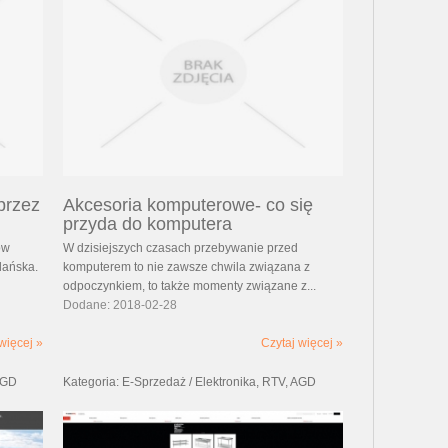
przez
Akcesoria komputerowe- co się
przyda do komputera
ów
W dzisiejszych czasach przebywanie przed
dańska.
komputerem to nie zawsze chwila związana z
odpoczynkiem, to także momenty związane z...
Dodane: 2018-02-28
więcej »
Czytaj więcej »
 AGD
Kategoria: E-Sprzedaż / Elektronika, RTV, AGD