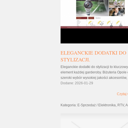
ELEGANCKIE DODATKI DO
STYLIZACJI.
Eleganckie dodatki do stylizacji to kluczowy
element każdej garderoby. Biżuteria Opole 
szeroki wybór wysokiej jakości akcesoriów, k
Dodane: 2026-01-29
Czytaj 
Kategoria: E-Sprzedaż / Elektronika, RTV,