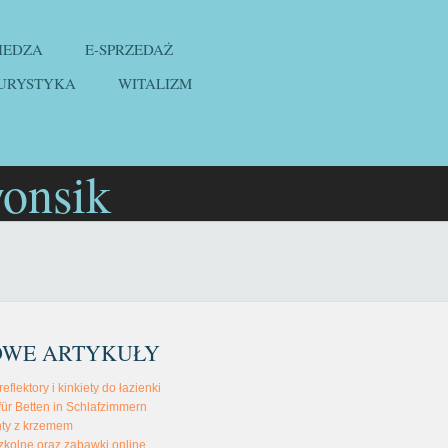
IEDZA
E-SPRZEDAŻ
URYSTYKA
WITALIZM
onsik
OWE ARTYKUŁY
flektory i kinkiety do łazienki
für Betten in Schlafzimmern
ty z krzemem
szkolne oraz zabawki online.