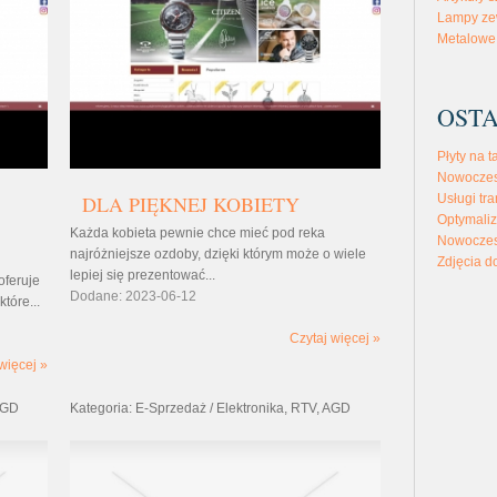
Lampy ze
Metalowe 
OSTA
Płyty na t
Nowoczes
DLA PIĘKNEJ KOBIETY
Usługi tra
Optymaliz
Każda kobieta pewnie chce mieć pod reka
Nowoczes
najróżniejsze ozdoby, dzięki którym może o wiele
Zdjęcia d
lepiej się prezentować...
oferuje
Dodane: 2023-06-12
tóre...
Czytaj więcej »
więcej »
 AGD
Kategoria: E-Sprzedaż / Elektronika, RTV, AGD