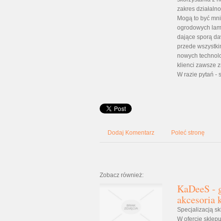
zakres działaln
Mogą to być mn
ogrodowych lamp
dające sporą da
przede wszystki
nowych technolo
klienci zawsze z
W razie pytań - 
Dodaj Komentarz
Poleć stronę
Zobacz również:
KaDeeS - g
akcesoria 
Specjalizacją s
W ofercie sklep