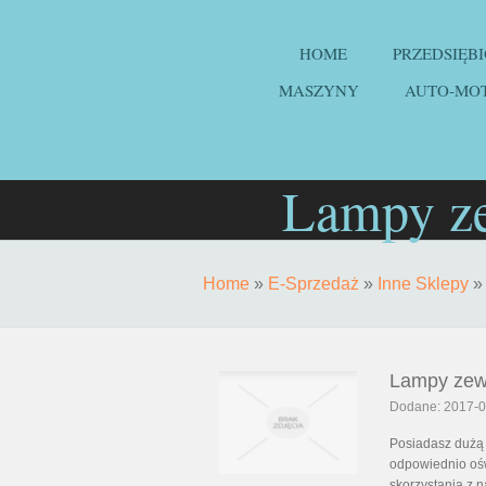
HOME
PRZEDSIĘB
MASZYNY
AUTO-MO
Lampy ze
Home
»
E-Sprzedaż
»
Inne Sklepy
Lampy zew
Dodane: 2017-0
Posiadasz dużą
odpowiednio ośw
skorzystania z n