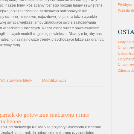
Elektryc
ości naszej firmy. Posiadamy różnego rodzaju lampy zewnętrzne.
Krzesła d
iejsze, przeznaczone do zastosowań balkonowych lub
y ścienne, masztowe, najazdowe, stojące, a także wysokie -
wkę światła większe lampy znajdujące swoje zastosowania
m w parkach publicznych. Nasza oferta wraz z powstawaniem
OSTA
gii i nowych modeli ciągle się powiększa. Dbamy o to, aby nasi
naleźli u nas najnowsze trendy, przychodzące także zza granicy.
Płyty na t
służymy radą.
Nowoczes
Usługi tra
Optymaliz
Nowoczes
Zdjęcia d
Wpis zawiera błędy
Modyfikuj wpis
arnek do gotowania makaronu i inne
kuchenne
klepu internetowego KaDeeS są przybory i akcesoria kuchenne.
u znalazł się garnek do gotowania makaronu czy specjalne