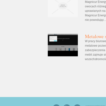
Magnicur Energy
owocach różnego
uprawianych na 
Magnicur Energy
nie powodując..
Metalowe s
W pracy biurow
metalowe pozwo
zabezpieczenia
mebli zajmuje si
wszechstronności