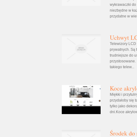
wykrawaczki do 
niezbędne w każd
przydatne w wiel
Uchwyt LCD
Telewizory LCD
prywatnych. Są t
trudniejsze do u
przystosowane. 
takiego telew...
Koce akry
Miękki i przytu
przydałoby się t
tylko jako dekor
dni.Koce akrylow
Środek do 