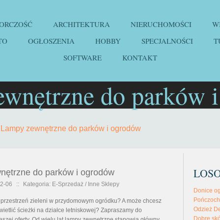
IORCZOŚĆ
ARCHITEKTURA
NIERUCHOMOŚCI
W
TO
OGŁOSZENIA
HOBBY
SPECJALNOŚCI
T
SOFTWARE
KONTAKT
wnętrzne do parków 
»
Lampy zewnętrzne do parków i ogrodów
LOS
nętrzne do parków i ogrodów
2-06
::
Kategoria: E-Sprzedaż / Inne Sklepy
Donice og
Pończochy
 przestrzeń zieleni w przydomowym ogródku? A może chcesz
Odzież De
ietlić ścieżki na działce letniskowej? Zapraszamy do
Dobre skó
aszej oferty. Od wielu lat lampy zewnętrzne stanowią główny