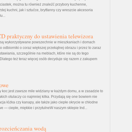
ciastek, można tu również znaleźć przybory kuchenne,
ej kuchni, jak i sztućce, brytfanny czy wreszcie akcesoria
u...
 praktyczny do ustawienia telewizora
 są wykorzystywane powszechnie w mieszkaniach i domach
o odbiorniki o coraz większej przekątnej obrazu i przez to zaraz
stawiania, szczególnie na meblach, które nie są do tego
Dlatego też teraz więcej osób decyduje się razem z zakupem
lowe
lny koc jest zawsze mile widziany w każdym domu, a w zasadzie to
akich otulaczy co najmniej kilka. Przydają się one bowiem nie
acja łóżka czy kanapy, ale także jako ciepłe okrycie w chłodne
e — ciepłe, miękkie i przytulneW naszym sklepie Ind...
rozcieńczania wodą