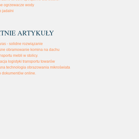
zne ogrzewacze wody
o jadalni
TNIE ARTYKUŁY
aras - solidne rozwiązanie
ne obramowanie komina na dachu
nsportu mebli w stolicy.
acja logistyki transportu towarów
na technologia obrazowania mikroświata
o dokumentów online.