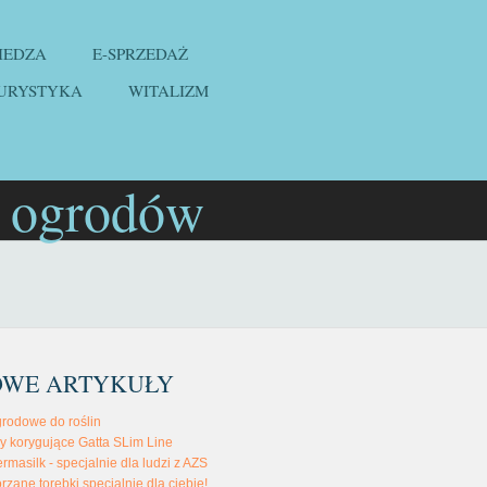
IEDZA
E-SPRZEDAŻ
URYSTYKA
WITALIZM
i ogrodów
OWE ARTYKUŁY
rodowe do roślin
 korygujące Gatta SLim Line
rmasilk - specjalnie dla ludzi z AZS
rzane torebki specjalnie dla ciebie!