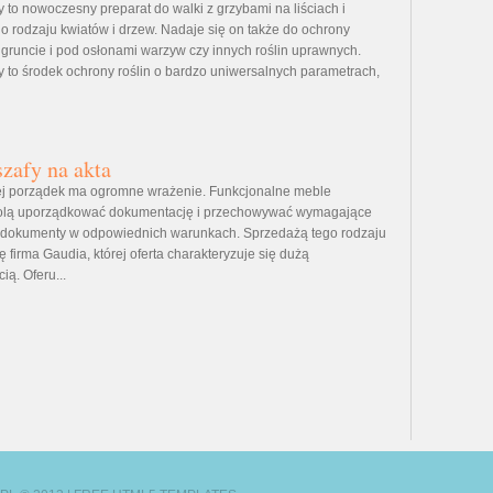
 to nowoczesny preparat do walki z grzybami na liściach i
 rodzaju kwiatów i drzew. Nadaje się on także do ochrony
gruncie i pod osłonami warzyw czy innych roślin uprawnych.
 to środek ochrony roślin o bardzo uniwersalnych parametrach,
.
zafy na akta
ej porządek ma ogromne wrażenie. Funkcjonalne meble
lą uporządkować dokumentację i przechowywać wymagające
 dokumenty w odpowiednich warunkach. Sprzedażą tego rodzaju
ę firma Gaudia, której oferta charakteryzuje się dużą
ą. Oferu...