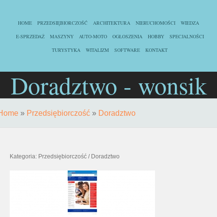
HOME
PRZEDSIĘBIORCZOŚĆ
ARCHITEKTURA
NIERUCHOMOŚCI
WIEDZA
E-SPRZEDAŻ
MASZYNY
AUTO-MOTO
OGŁOSZENIA
HOBBY
SPECJALNOŚCI
TURYSTYKA
WITALIZM
SOFTWARE
KONTAKT
Doradztwo - wonsik
Home
»
Przedsiębiorczość
»
Doradztwo
Kategoria: Przedsiębiorczość / Doradztwo