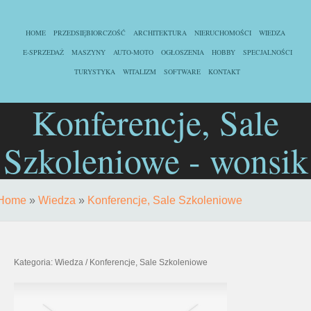
HOME
PRZEDSIĘBIORCZOŚĆ
ARCHITEKTURA
NIERUCHOMOŚCI
WIEDZA
E-SPRZEDAŻ
MASZYNY
AUTO-MOTO
OGŁOSZENIA
HOBBY
SPECJALNOŚCI
TURYSTYKA
WITALIZM
SOFTWARE
KONTAKT
Konferencje, Sale
Szkoleniowe - wonsik
Home
»
Wiedza
»
Konferencje, Sale Szkoleniowe
Kategoria: Wiedza / Konferencje, Sale Szkoleniowe