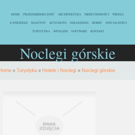
HOME
PRZEDSIĘBIORCZOŚĆ
ARCHITEKTURA
NIERUCHOMOŚCI
WIEDZA
E-SPRZEDAŻ
MASZYNY
AUTO-MOTO
OGŁOSZENIA
HOBBY
SPECJALNOŚCI
TURYSTYKA
WITALIZM
SOFTWARE
KONTAKT
Noclegi górskie
Home
»
Turystyka
»
Hotele i Noclegi
»
Noclegi górskie