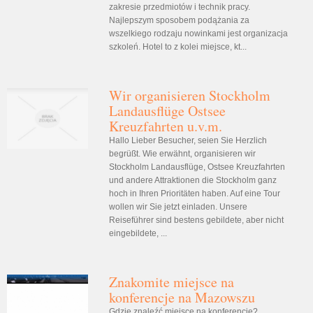
zakresie przedmiotów i technik pracy.
Najlepszym sposobem podążania za
wszelkiego rodzaju nowinkami jest organizacja
szkoleń. Hotel to z kolei miejsce, kt...
Wir organisieren Stockholm
Landausflüge Ostsee
Kreuzfahrten u.v.m.
Hallo Lieber Besucher, seien Sie Herzlich
begrüßt. Wie erwähnt, organisieren wir
Stockholm Landausflüge, Ostsee Kreuzfahrten
und andere Attraktionen die Stockholm ganz
hoch in Ihren Prioritäten haben. Auf eine Tour
wollen wir Sie jetzt einladen. Unsere
Reiseführer sind bestens gebildete, aber nicht
eingebildete, ...
Znakomite miejsce na
konferencje na Mazowszu
Gdzie znaleźć miejsce na konferencje?