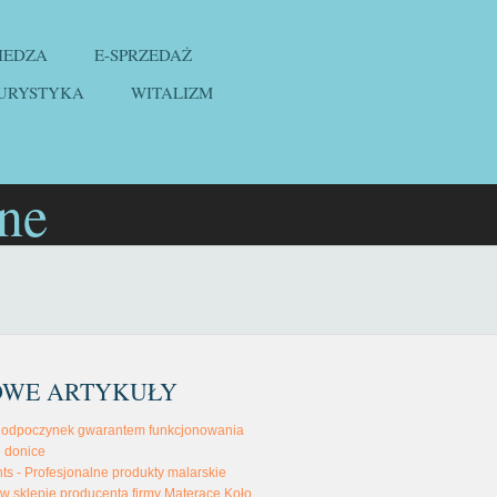
IEDZA
E-SPRZEDAŻ
URYSTYKA
WITALIZM
jne
OWE ARTYKUŁY
 odpoczynek gwarantem funkcjonowania
 donice
nts - Profesjonalne produkty malarskie
w sklepie producenta firmy Materace Koło