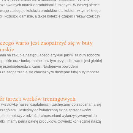
poznawalnych marek z produktami futrzanymi. W naszej ofercie
wagę zasługuje kolekcja produktów dla kobiet - w tym różnego
i i kożuszki damskie, a także kolekcje czapek i rękawiczek czy
aczego warto jest zaopatrzyć się w buty
amskie
 nam na zakupie następującego artykułu jakimi są buty robocze
ą lekkie oraz funkcjonalne to w tym przypadku warto jest głębiej
ertę przedsiębiorstwa Kams. Następnym powodem
za zaopatrzenie się chociażby w dostępne tutaj buty robocze
r tarcz i worków treningowych
 wizytówkę naszej działalności i zachęcamy do zapoznania się
szczegółami. Jesteśmy doświadczoną ekipą sprzedawców,
p internetowy z odzieżą i akcesoriami wykorzystywanymi do
alki i mamy pełną paletę produktów. Odwiedź koniecznie naszą