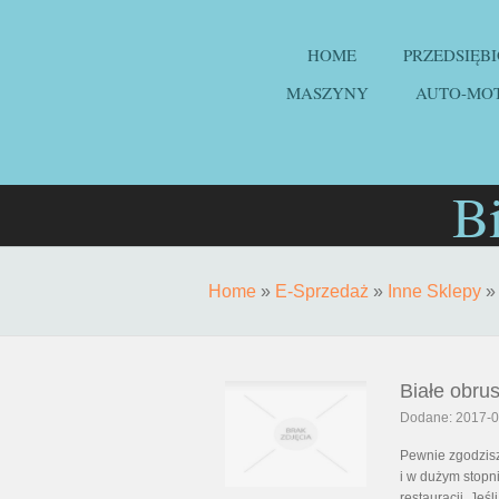
HOME
PRZEDSIĘB
MASZYNY
AUTO-MO
Bi
Home
»
E-Sprzedaż
»
Inne Sklepy
Białe obru
Dodane: 2017-0
Pewnie zgodzisz
i w dużym stopn
restauracji. Jeś