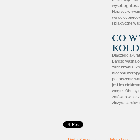
wysokiej jakości
Naprzeciw twoim
wśród odbiorców
i praktyczne w 
CO W
KOLD
Dlaczego akurat
Bardzo ważną ce
zabrudzenia. Pr
niedopuszczając
pogorszenie wal
jest ich efektow
wnętrz. Obrusy 
zarówno w codzi
złożysz zamówie
Dodaj Komentarz
Poleć stronę