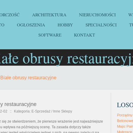
IORCZOŚĆ
ARCHITEKTURA
NIERUCHOMOŚCI
W
TO
OGŁOSZENIA
HOBBY
SPECJALNOŚCI
T
SOFTWARE
KONTAKT
ałe obrusy restauracy
»
Białe obrusy restauracyjne
LOS
sy restauracyjne
2-02
::
Kategoria: E-Sprzedaż / Inne Sklepy
Porządny
Betonowe
 się ze stwierdzeniem, że pierwsze wrażenie jest najważniejsze
Majic Pai
iu wpływa na późniejszą ocenę. Ta zasada dotyczy także
Materace 
li więc jesteś właścicielem jednej z nich, na pewno zależy ci na