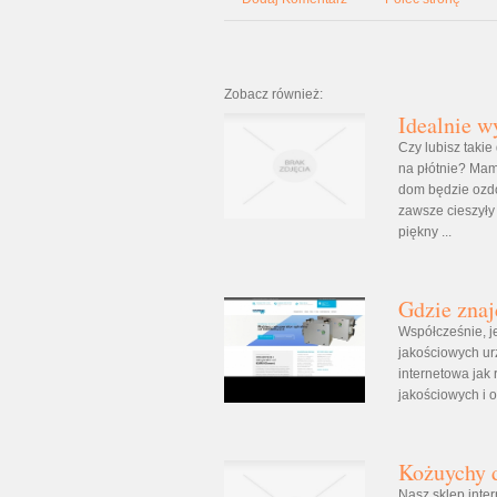
Zobacz również:
Idealnie w
Czy lubisz takie
na płótnie? Mamy
dom będzie ozdo
zawsze cieszył
piękny ...
Gdzie zna
Współcześnie, j
jakościowych ur
internetowa jak
jakościowych i 
Kożuychy d
Nasz sklep inte