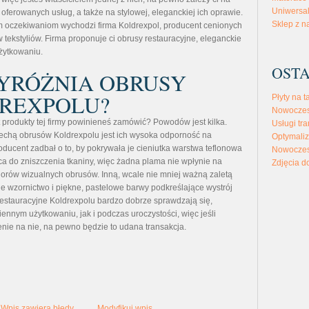
Uniwersal
 oferowanych usług, a także na stylowej, eleganckiej ich oprawie.
Sklep z n
 oczekiwaniom wychodzi firma Koldrexpol, producent cenionych
 tekstyliów. Firma proponuje ci obrusy restauracyjne, eleganckie
użytkowaniu.
OSTA
YRÓŻNIA OBRUSY
REXPOLU?
Płyty na t
Nowoczes
 produkty tej firmy powinieneś zamówić? Powodów jest kilka.
Usługi tra
chą obrusów Koldrexpolu jest ich wysoka odporność na
Optymaliz
oducent zadbał o to, by pokrywała je cieniutka warstwa teflonowa
Nowoczes
a do zniszczenia tkaniny, więc żadna plama nie wpłynie na
Zdjęcia d
orów wizualnych obrusów. Inną, wcale nie mniej ważną zaletą
ne wzornictwo i piękne, pastelowe barwy podkreślające wystrój
restauracyjne Koldrexpolu bardzo dobrze sprawdzają się,
ennym użytkowaniu, jak i podczas uroczystości, więc jeśli
nie na nie, na pewno będzie to udana transakcja.
Wpis zawiera błędy
Modyfikuj wpis