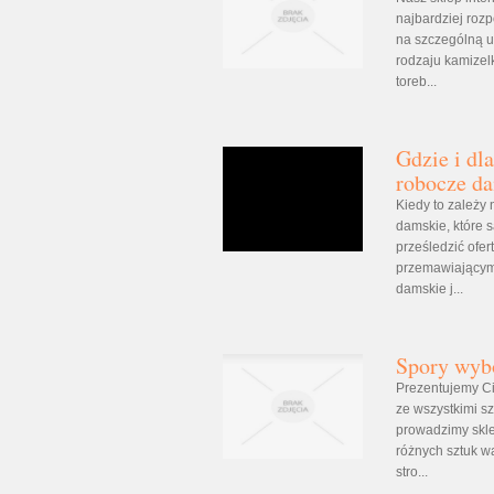
najbardziej roz
na szczególną u
rodzaju kamizelk
toreb...
Gdzie i dl
robocze d
Kiedy to zależy
damskie, które s
prześledzić of
przemawiającym 
damskie j...
Spory wybó
Prezentujemy Ci
ze wszystkimi 
prowadzimy skle
różnych sztuk w
stro...