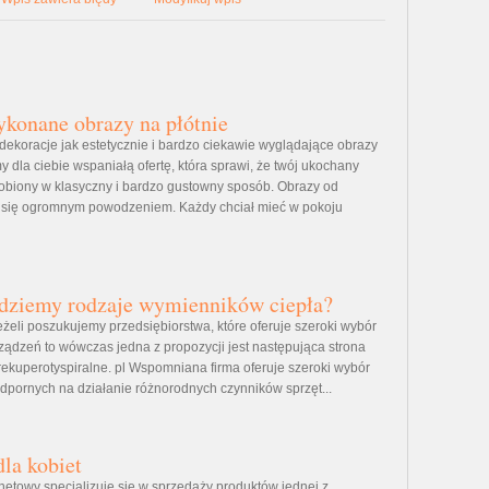
ykonane obrazy na płótnie
 dekoracje jak estetycznie i bardzo ciekawie wyglądające obrazy
 dla ciebie wspaniałą ofertę, która sprawi, że twój ukochany
biony w klasyczny i bardzo gustowny sposób. Obrazy od
y się ogromnym powodzeniem. Każdy chciał mieć w pokoju
jdziemy rodzaje wymienników ciepła?
eżeli poszukujemy przedsiębiorstwa, które oferuje szeroki wybór
ządzeń to wówczas jedna z propozycji jest następująca strona
 rekuperotyspiralne. pl Wspomniana firma oferuje szeroki wybór
odpornych na działanie różnorodnych czynników sprzęt...
la kobiet
rnetowy specjalizuje się w sprzedaży produktów jednej z