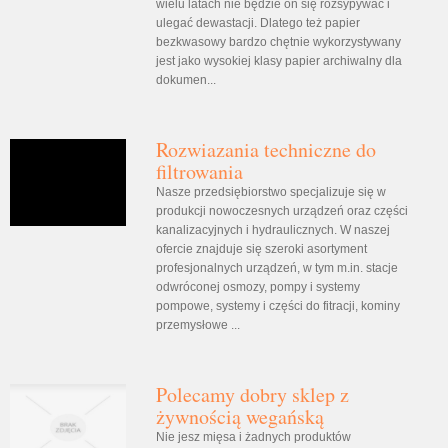
wielu latach nie będzie on się rozsypywać i
ulegać dewastacji. Dlatego też papier
bezkwasowy bardzo chętnie wykorzystywany
jest jako wysokiej klasy papier archiwalny dla
dokumen...
Rozwiazania techniczne do
filtrowania
Nasze przedsiębiorstwo specjalizuje się w
produkcji nowoczesnych urządzeń oraz części
kanalizacyjnych i hydraulicznych. W naszej
ofercie znajduje się szeroki asortyment
profesjonalnych urządzeń, w tym m.in. stacje
odwróconej osmozy, pompy i systemy
pompowe, systemy i części do fitracji, kominy
przemysłowe ...
Polecamy dobry sklep z
żywnością wegańską
Nie jesz mięsa i żadnych produktów