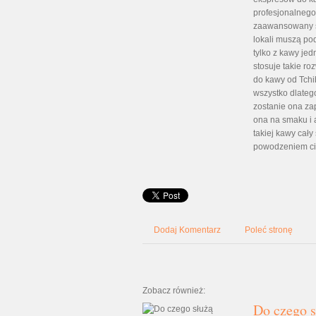
profesjonalnego
zaawansowany sp
lokali muszą po
tylko z kawy je
stosuje takie ro
do kawy od Tchi
wszystko dlateg
zostanie ona za
ona na smaku i 
takiej kawy cał
powodzeniem ci
Dodaj Komentarz
Poleć stronę
Zobacz również:
Do czego s