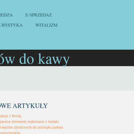
IEDZA
E-SPRZEDAŻ
URYSTYKA
WITALIZM
sów do kawy
OWE ARTYKUŁY
kcje z ferulą
żywane elementy wykonane z metalu
 wężów zbrojonych do przesyłu paliwa
 samochodów