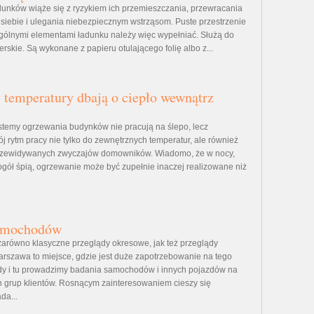
unków wiąże się z ryzykiem ich przemieszczania, przewracania
o siebie i ulegania niebezpiecznym wstrząsom. Puste przestrzenie
ólnymi elementami ładunku należy więc wypełniać. Służą do
erskie. Są wykonane z papieru otulającego folię albo z...
 temperatury dbają o ciepło wewnątrz
temy ogrzewania budynków nie pracują na ślepo, lecz
j rytm pracy nie tylko do zewnętrznych temperatur, ale również
 przewidywanych zwyczajów domowników. Wiadomo, że w nocy,
 ogół śpią, ogrzewanie może być zupełnie inaczej realizowane niż
amochodów
 zarówno klasyczne przeglądy okresowe, jak też przeglądy
Warszawa to miejsce, gdzie jest duże zapotrzebowanie na tego
dy i tu prowadzimy badania samochodów i innych pojazdów na
h grup klientów. Rosnącym zainteresowaniem cieszy się
da...