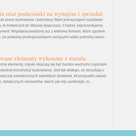
a oraz podnośniki na wynajem i sprzedaż
cie prace budowlane i potrzebny Wam jest wynajem rusztowań
, to Instant jest do Waszej dyspozycji. Chętnie zaprezentujemy
ment. Współpracowaliśmy już z wieloma firmami, które zgodnie
 że jesteśmy profesjonalistami ceniącymi sobie potrzeby swoic...
ywane elementy wykonane z metalu
orne elementy, często okazują się być bardzo ważnymi częściami
ejednej konstrukcji budowlanej. Jest tak dlatego, że decydują o
zazwyczaj niewidocznych aspektach działania. W przypadku awarii
, detalicznych elementów, takich jak nity zamknięte, m...