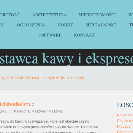
IORCZOŚĆ
ARCHITEKTURA
NIERUCHOMOŚCI
W
TO
OGŁOSZENIA
HOBBY
SPECJALNOŚCI
T
SOFTWARE
KONTAKT
stawca kawy i ekspre
ny dostawca kawy i ekspresów do kawy
LOS
tchibodlafirm.pl
2-08
::
Kategoria: Maszyny / Maszyny
Nowe redu
Często u
esów do kawy to rozwiązanie, które jest obecnie często
Producent
z wielu czołowych producentów kawy na świecie. Dzierżawa
Badanie
wy pozwala właścicielom lokali gastronomicznych na uzyskanie