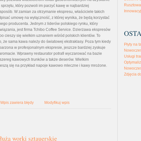
Rusztowan
 sprzętu, który pozwoli im parzyć kawę w najbardziej
Innowacyj
osób. W zamian za otrzymanie ekspresu, właściciele takich
dpisać umowę na wyłączność, z której wynika, że będą korzystać
dnego producenta. Jednym z liderów polskiego rynku, który
związania, jest firma Tchibo Coffee Service. Dzierżawa ekspresów
OSTA
bo cieszy się wielkim uznaniem wśród polskich klientów. To
o, że sama kawa należy do światowej ekstraklasy. Poza tym kiedy
Płyty na t
parzona w profesjonalnym ekspresie, jeszcze bardziej zyskuje
Nowoczes
aromacie. Wprawny restaurator potrafi wyczarować na bazie
Usługi tra
y szereg kawowych trunków a także deserów. Wielkim
Optymaliz
eszą się na przykład napoje kawowo mleczne i kawy mrożone.
Nowoczes
Zdjęcia d
Wpis zawiera błędy
Modyfikuj wpis
łużą worki sztauerskie