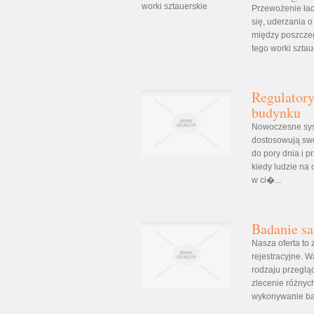
Przewożenie ład
się, uderzania 
między poszczeg
tego worki sztau
Regulatory
budynku
Nowoczesne sys
dostosowują swó
do pory dnia i
kiedy ludzie na
w ci�...
Badanie s
Nasza oferta to
rejestracyjne. 
rodzaju przeglą
zlecenie różnyc
wykonywanie ba