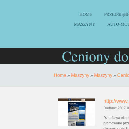
HOME
PRZEDSIĘB
MASZYNY
AUTO-MO
Ceniony do
Home
»
Maszyny
»
Maszyny
»
Cenio
http://www.
Dodane: 2017-0
Dzierżawa ekspr
promowane prze
ekspresów do ka