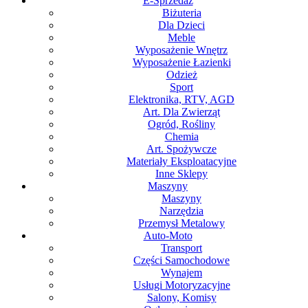
E-Sprzedaż
Biżuteria
Dla Dzieci
Meble
Wyposażenie Wnętrz
Wyposażenie Łazienki
Odzież
Sport
Elektronika, RTV, AGD
Art. Dla Zwierząt
Ogród, Rośliny
Chemia
Art. Spożywcze
Materiały Eksploatacyjne
Inne Sklepy
Maszyny
Maszyny
Narzędzia
Przemysł Metalowy
Auto-Moto
Transport
Części Samochodowe
Wynajem
Usługi Motoryzacyjne
Salony, Komisy