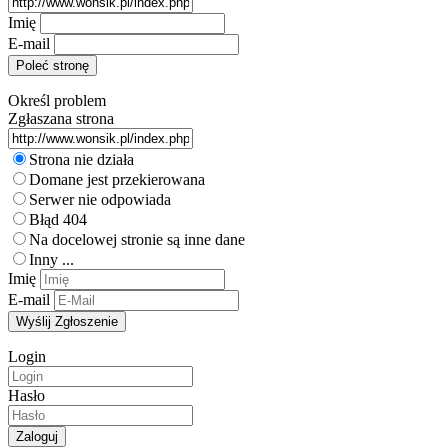
Imię
E-mail
Określ problem
Zgłaszana strona
Strona nie działa
Domane jest przekierowana
Serwer nie odpowiada
Błąd 404
Na docelowej stronie są inne dane
Inny ...
Imię
E-mail
Login
Hasło