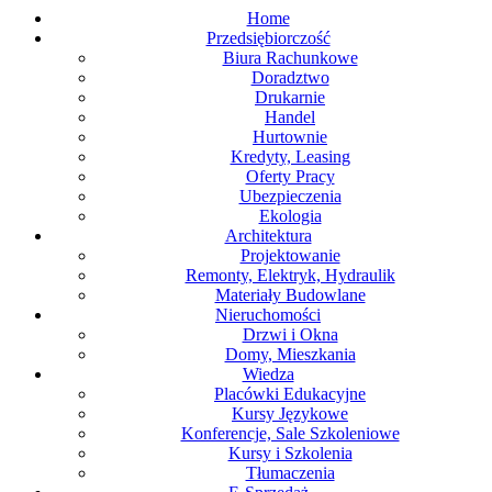
Home
Przedsiębiorczość
Biura Rachunkowe
Doradztwo
Drukarnie
Handel
Hurtownie
Kredyty, Leasing
Oferty Pracy
Ubezpieczenia
Ekologia
Architektura
Projektowanie
Remonty, Elektryk, Hydraulik
Materiały Budowlane
Nieruchomości
Drzwi i Okna
Domy, Mieszkania
Wiedza
Placówki Edukacyjne
Kursy Językowe
Konferencje, Sale Szkoleniowe
Kursy i Szkolenia
Tłumaczenia