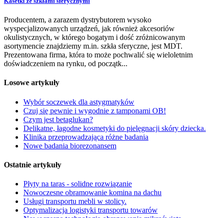
Kasetki ze szkłami sferycznymi
Producentem, a zarazem dystrybutorem wysoko
wyspecjalizowanych urządzeń, jak również akcesoriów
okulistycznych, w którego bogatym i dość zróżnicowanym
asortymencie znajdziemy m.in. szkła sferyczne, jest MDT.
Prezentowana firma, która to może pochwalić się wieloletnim
doświadczeniem na rynku, od początk...
Losowe artykuły
Wybór soczewek dla astygmatyków
Czuj się pewnie i wygodnie z tamponami OB!
Czym jest betaglukan?
Delikatne, łagodne kosmetyki do pielęgnacji skóry dziecka.
Klinika przeprowadzająca różne badania
Nowe badania biorezonansem
Ostatnie artykuły
Płyty na taras - solidne rozwiązanie
Nowoczesne obramowanie komina na dachu
Usługi transportu mebli w stolicy.
Optymalizacja logistyki transportu towarów