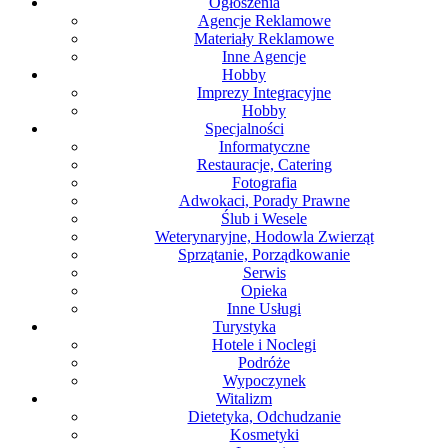
Ogłoszenia
Agencje Reklamowe
Materiały Reklamowe
Inne Agencje
Hobby
Imprezy Integracyjne
Hobby
Specjalności
Informatyczne
Restauracje, Catering
Fotografia
Adwokaci, Porady Prawne
Ślub i Wesele
Weterynaryjne, Hodowla Zwierząt
Sprzątanie, Porządkowanie
Serwis
Opieka
Inne Usługi
Turystyka
Hotele i Noclegi
Podróże
Wypoczynek
Witalizm
Dietetyka, Odchudzanie
Kosmetyki