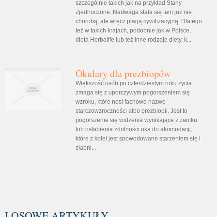
szczególnie takich jak na przykład Stany
Zjednoczone. Nadwaga stała się tam już nie
chorobą, ale wręcz plagą cywilizacyjną. Dlatego
też w takich krajach, podobnie jak w Polsce,
dieta Herbalife lub też inne rodzaje diety, k...
Okulary dla prezbiopów
Większość osób po czterdziestym roku życia
zmaga się z uporczywym pogorszeniem się
wzroku, które nosi fachowo nazwę
starczowzroczności albo prezbiopii. Jest to
pogorszenie się widzenia wynikające z zaniku
lub osłabienia zdolności oka do akomodacji,
które z kolei jest spowodowane starzeniem się i
słabni...
LOSOWE ARTYKUŁY