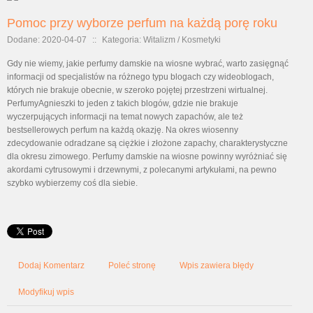
Pomoc przy wyborze perfum na każdą porę roku
Dodane: 2020-04-07
::
Kategoria: Witalizm / Kosmetyki
Gdy nie wiemy, jakie perfumy damskie na wiosne wybrać, warto zasięgnąć
informacji od specjalistów na różnego typu blogach czy wideoblogach,
których nie brakuje obecnie, w szeroko pojętej przestrzeni wirtualnej.
PerfumyAgnieszki to jeden z takich blogów, gdzie nie brakuje
wyczerpujących informacji na temat nowych zapachów, ale też
bestsellerowych perfum na każdą okazję. Na okres wiosenny
zdecydowanie odradzane są ciężkie i złożone zapachy, charakterystyczne
dla okresu zimowego. Perfumy damskie na wiosne powinny wyróżniać się
akordami cytrusowymi i drzewnymi, z polecanymi artykułami, na pewno
szybko wybierzemy coś dla siebie.
Dodaj Komentarz
Poleć stronę
Wpis zawiera błędy
Modyfikuj wpis