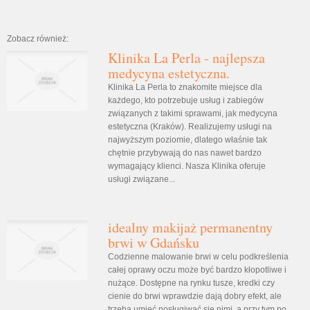
Zobacz również:
Klinika La Perla - najlepsza
medycyna estetyczna.
Klinika La Perla to znakomite miejsce dla
każdego, kto potrzebuje usług i zabiegów
związanych z takimi sprawami, jak medycyna
estetyczna (Kraków). Realizujemy usługi na
najwyższym poziomie, dlatego właśnie tak
chętnie przybywają do nas nawet bardzo
wymagający klienci. Nasza Klinika oferuje
usługi związane...
idealny makijaż permanentny
brwi w Gdańsku
Codzienne malowanie brwi w celu podkreślenia
całej oprawy oczu może być bardzo kłopotliwe i
nużące. Dostępne na rynku tusze, kredki czy
cienie do brwi wprawdzie dają dobry efekt, ale
trzeba umieć posługiwać się nimi, a przy tym po