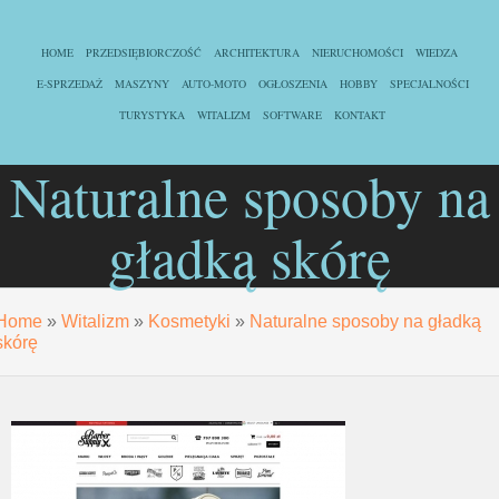
HOME
PRZEDSIĘBIORCZOŚĆ
ARCHITEKTURA
NIERUCHOMOŚCI
WIEDZA
E-SPRZEDAŻ
MASZYNY
AUTO-MOTO
OGŁOSZENIA
HOBBY
SPECJALNOŚCI
TURYSTYKA
WITALIZM
SOFTWARE
KONTAKT
Naturalne sposoby na
gładką skórę
Home
»
Witalizm
»
Kosmetyki
»
Naturalne sposoby na gładką
skórę