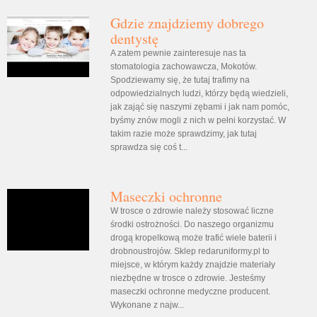
Gdzie znajdziemy dobrego
dentystę
A zatem pewnie zainteresuje nas ta
stomatologia zachowawcza, Mokotów.
Spodziewamy się, że tutaj trafimy na
odpowiedzialnych ludzi, którzy będą wiedzieli,
jak zająć się naszymi zębami i jak nam pomóc,
byśmy znów mogli z nich w pełni korzystać. W
takim razie może sprawdzimy, jak tutaj
sprawdza się coś t...
Maseczki ochronne
W trosce o zdrowie należy stosować liczne
środki ostrożności. Do naszego organizmu
drogą kropelkową może trafić wiele baterii i
drobnoustrojów. Sklep redaruniformy.pl to
miejsce, w którym każdy znajdzie materiały
niezbędne w trosce o zdrowie. Jesteśmy
maseczki ochronne medyczne producent.
Wykonane z najw...