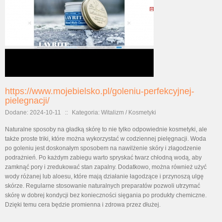
https://www.mojebielsko.pl/goleniu-perfekcyjnej-
pielegnacji/
Dodane: 2024-10-11
::
Kategoria: Witalizm / Kosmetyki
Naturalne sposoby na gładką skórę to nie tylko odpowiednie kosmetyki, ale
także proste triki, które można wykorzystać w codziennej pielęgnacji. Woda
po goleniu jest doskonałym sposobem na nawilżenie skóry i złagodzenie
podrażnień. Po każdym zabiegu warto spryskać twarz chłodną wodą, aby
zamknąć pory i zredukować stan zapalny. Dodatkowo, można również użyć
wody różanej lub aloesu, które mają działanie łagodzące i przynoszą ulgę
skórze. Regularne stosowanie naturalnych preparatów pozwoli utrzymać
skórę w dobrej kondycji bez konieczności sięgania po produkty chemiczne.
Dzięki temu cera będzie promienna i zdrowa przez dłużej.