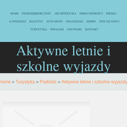
HOME
PRZEDSIĘBIORCZOŚĆ
ARCHITEKTURA
NIERUCHOMOŚCI
WIEDZA
E-SPRZEDAŻ
MASZYNY
AUTO-MOTO
OGŁOSZENIA
HOBBY
SPECJALNOŚCI
TURYSTYKA
WITALIZM
SOFTWARE
KONTAKT
Aktywne letnie i
szkolne wyjazdy
Home
»
Turystyka
»
Podróże
»
Aktywne letnie i szkolne wyjazd