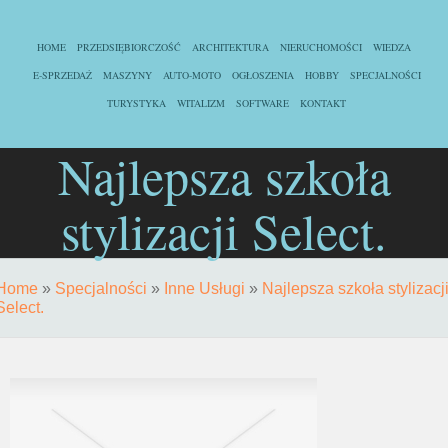
HOME
PRZEDSIĘBIORCZOŚĆ
ARCHITEKTURA
NIERUCHOMOŚCI
WIEDZA
E-SPRZEDAŻ
MASZYNY
AUTO-MOTO
OGŁOSZENIA
HOBBY
SPECJALNOŚCI
TURYSTYKA
WITALIZM
SOFTWARE
KONTAKT
Najlepsza szkoła
stylizacji Select.
Home
»
Specjalności
»
Inne Usługi
»
Najlepsza szkoła stylizacj
Select.