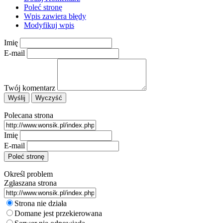
Poleć stronę
Wpis zawiera błędy
Modyfikuj wpis
Imię
E-mail
Twój komentarz
Polecana strona
Imię
E-mail
Określ problem
Zgłaszana strona
Strona nie działa
Domane jest przekierowana