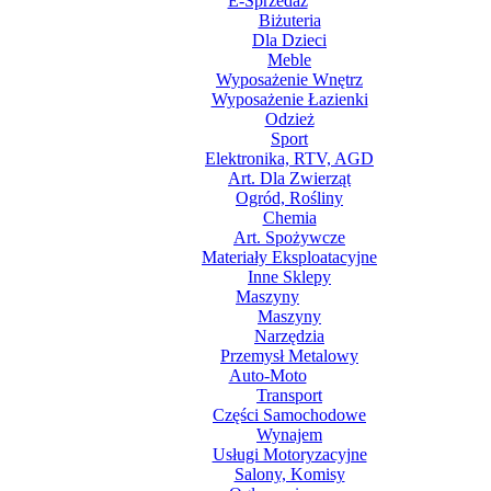
E-Sprzedaż
Biżuteria
Dla Dzieci
Meble
Wyposażenie Wnętrz
Wyposażenie Łazienki
Odzież
Sport
Elektronika, RTV, AGD
Art. Dla Zwierząt
Ogród, Rośliny
Chemia
Art. Spożywcze
Materiały Eksploatacyjne
Inne Sklepy
Maszyny
Maszyny
Narzędzia
Przemysł Metalowy
Auto-Moto
Transport
Części Samochodowe
Wynajem
Usługi Motoryzacyjne
Salony, Komisy