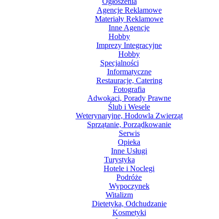
Ogłoszenia
Agencje Reklamowe
Materiały Reklamowe
Inne Agencje
Hobby
Imprezy Integracyjne
Hobby
Specjalności
Informatyczne
Restauracje, Catering
Fotografia
Adwokaci, Porady Prawne
Ślub i Wesele
Weterynaryjne, Hodowla Zwierząt
Sprzątanie, Porządkowanie
Serwis
Opieka
Inne Usługi
Turystyka
Hotele i Noclegi
Podróże
Wypoczynek
Witalizm
Dietetyka, Odchudzanie
Kosmetyki