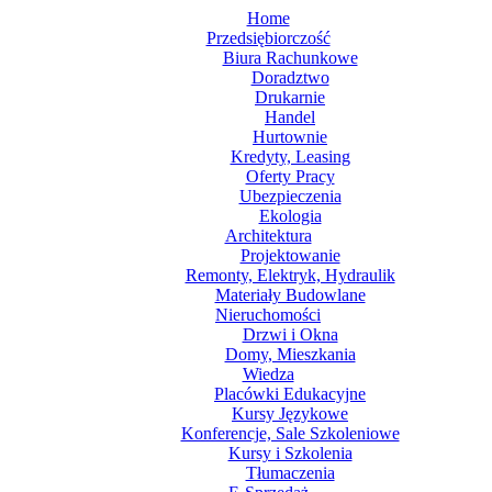
Home
Przedsiębiorczość
Biura Rachunkowe
Doradztwo
Drukarnie
Handel
Hurtownie
Kredyty, Leasing
Oferty Pracy
Ubezpieczenia
Ekologia
Architektura
Projektowanie
Remonty, Elektryk, Hydraulik
Materiały Budowlane
Nieruchomości
Drzwi i Okna
Domy, Mieszkania
Wiedza
Placówki Edukacyjne
Kursy Językowe
Konferencje, Sale Szkoleniowe
Kursy i Szkolenia
Tłumaczenia