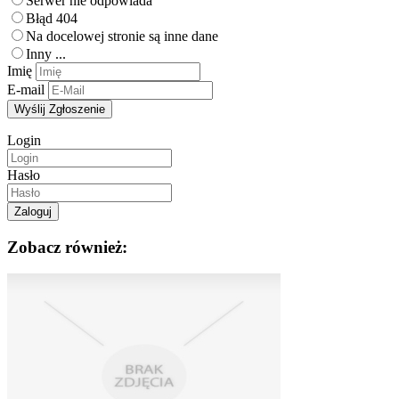
Serwer nie odpowiada
Błąd 404
Na docelowej stronie są inne dane
Inny ...
Imię
E-mail
Login
Hasło
Zobacz również: