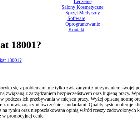
Leczenie
Salony Kosmetyczne
Sprzęt Medyczny
Software
Oprogramowanie
Kontakt
kat 18001?
ikat 18001?
boryka się z problemami nie tylko związanymi z utrzymaniem swojej po
rmą związaną z zarządzaniem bezpieczeństwem oraz higieną pracy. Wpr
 podczas ich przebywania w miejscu pracy. Wyżej opisaną normę ora
ie z obowiązującymi ówcześnie standardami. Quality system oferuje 
ie na rynku oraz nieposzlakowana opinią wśród rzeszy zadowolonych kl
e w promocyjnej cenie.