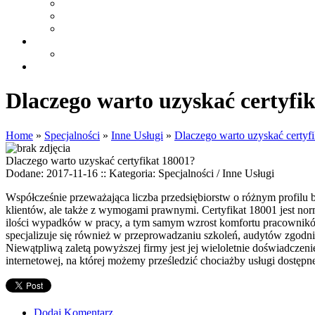
Dlaczego warto uzyskać certyfi
Home
»
Specjalności
»
Inne Usługi
»
Dlaczego warto uzyskać certyf
Dlaczego warto uzyskać certyfikat 18001?
Dodane: 2017-11-16
::
Kategoria: Specjalności / Inne Usługi
Współcześnie przeważająca liczba przedsiębiorstw o różnym profilu 
klientów, ale także z wymogami prawnymi. Certyfikat 18001 jest no
ilości wypadków w pracy, a tym samym wzrost komfortu pracowników
specjalizuje się również w przeprowadzaniu szkoleń, audytów zgodn
Niewątpliwą zaletą powyższej firmy jest jej wieloletnie doświadczen
internetowej, na której możemy prześledzić chociażby usługi dostępn
Dodaj Komentarz