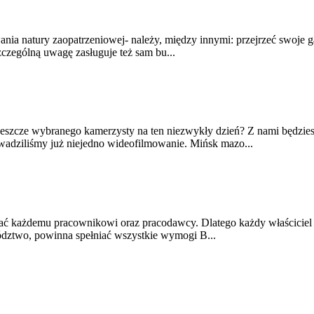
natury zaopatrzeniowej- należy, między innymi: przejrzeć swoje garde
zczególną uwagę zasługuje też sam bu...
sz jeszcze wybranego kamerzysty na ten niezwykły dzień? Z nami będzi
owadziliśmy już niejedno wideofilmowanie. Mińsk mazo...
cać każdemu pracownikowi oraz pracodawcy. Dlatego każdy właściciel 
ództwo, powinna spełniać wszystkie wymogi B...