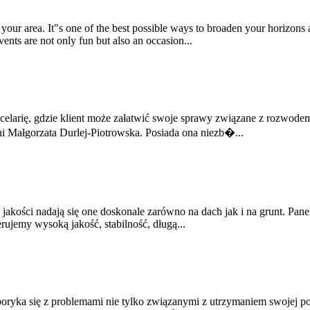
 your area. It"s one of the best possible ways to broaden your horizons
ents are not only fun but also an occasion...
larię, gdzie klient może załatwić swoje sprawy związane z rozwodem
i Małgorzata Durlej-Piotrowska. Posiada ona niezb�...
akości nadają się one doskonale zarówno na dach jak i na grunt. Pane
ujemy wysoką jakość, stabilność, długą...
boryka się z problemami nie tylko związanymi z utrzymaniem swojej po