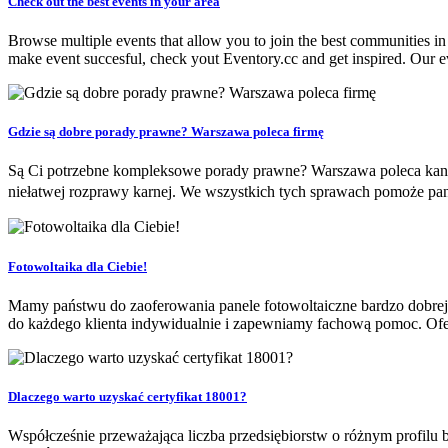
Check out the best events in your area
Browse multiple events that allow you to join the best communities in
make event succesful, check yout Eventory.cc and get inspired. Our ev
Gdzie są dobre porady prawne? Warszawa poleca firmę
Są Ci potrzebne kompleksowe porady prawne? Warszawa poleca kance
niełatwej rozprawy karnej. We wszystkich tych sprawach pomoże pan
Fotowoltaika dla Ciebie!
Mamy państwu do zaoferowania panele fotowoltaiczne bardzo dobrej j
do każdego klienta indywidualnie i zapewniamy fachową pomoc. Ofer
Dlaczego warto uzyskać certyfikat 18001?
Współcześnie przeważająca liczba przedsiębiorstw o różnym profilu 