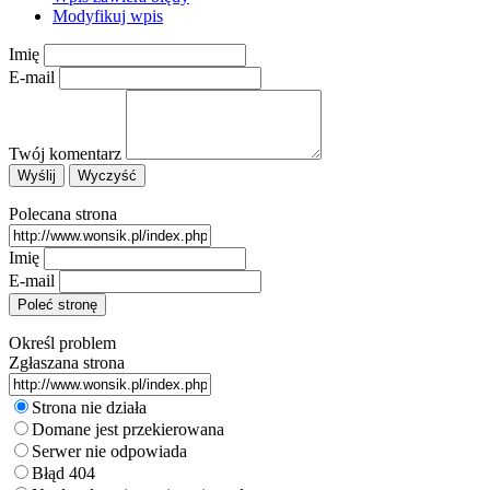
Modyfikuj wpis
Imię
E-mail
Twój komentarz
Polecana strona
Imię
E-mail
Określ problem
Zgłaszana strona
Strona nie działa
Domane jest przekierowana
Serwer nie odpowiada
Błąd 404