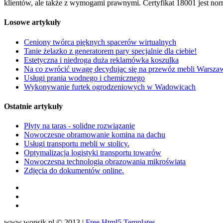
klientów, ale także z wymogami prawnymi. Certyfikat 18001 jest no
Losowe artykuły
Ceniony twórca pięknych spacerów wirtualnych
Tanie żelazko z generatorem pary specjalnie dla ciebie!
Estetyczna i niedroga duża reklamówka koszulka
Na co zwrócić uwagę decydując się na przewóz mebli Warsza
Usługi prania wodnego i chemicznego
Wykonywanie furtek ogrodzeniowych w Wadowicach
Ostatnie artykuły
Płyty na taras - solidne rozwiązanie
Nowoczesne obramowanie komina na dachu
Usługi transportu mebli w stolicy.
Optymalizacja logistyki transportu towarów
Nowoczesna technologia obrazowania mikroświata
Zdjęcia do dokumentów online.
www.wonsik.pl © 2013 |
Free Html5 Templates