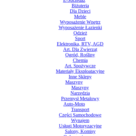
E-Sprzedaż
Biżuteria
Dla Dzieci
Meble
Wyposażenie Wnętrz
Wyposażenie Łazienki
Odzież
Sport
Elektronika, RTV, AGD
Art. Dla Zwierząt
Ogród, Rośliny
Chemia
Art. Spożywcze
Materiały Eksploatacyjne
Inne Sklepy
Maszyny
Maszyny
Narzędzia
Przemysł Metalowy
Auto-Moto
Transport
Części Samochodowe
Wynajem
Usługi Motoryzacyjne
Salony, Komisy