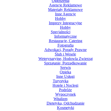
Ogłoszenia
Agencje Reklamowe
Materiały Reklamowe
Inne Agencje
Hobby
Imprezy Integracyjne
Hobby
Specjalności
Informatyczne
Restauracje, Catering
Fotografia
Adwokaci, Porady Prawne
Ślub i Wesele
Weterynaryjne, Hodowla Zwierząt
Sprzątanie, Porządkowanie
Serwis
Opieka
Inne Usługi
Turystyka
Hotele i Noclegi
Podróże
Wypoczynek
Witalizm
Dietetyka, Odchudzanie
Kosmetyki