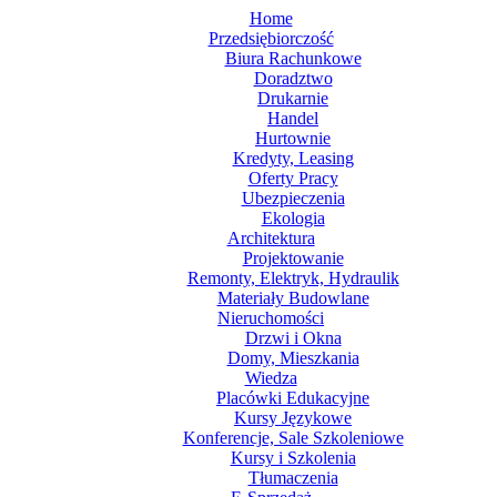
Home
Przedsiębiorczość
Biura Rachunkowe
Doradztwo
Drukarnie
Handel
Hurtownie
Kredyty, Leasing
Oferty Pracy
Ubezpieczenia
Ekologia
Architektura
Projektowanie
Remonty, Elektryk, Hydraulik
Materiały Budowlane
Nieruchomości
Drzwi i Okna
Domy, Mieszkania
Wiedza
Placówki Edukacyjne
Kursy Językowe
Konferencje, Sale Szkoleniowe
Kursy i Szkolenia
Tłumaczenia