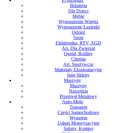
E-Sprzedaż
Biżuteria
Dla Dzieci
Meble
Wyposażenie Wnętrz
Wyposażenie Łazienki
Odzież
Sport
Elektronika, RTV, AGD
Art. Dla Zwierząt
Ogród, Rośliny
Chemia
Art. Spożywcze
Materiały Eksploatacyjne
Inne Sklepy
Maszyny
Maszyny
Narzędzia
Przemysł Metalowy
Auto-Moto
Transport
Części Samochodowe
Wynajem
Usługi Motoryzacyjne
Salony, Komisy