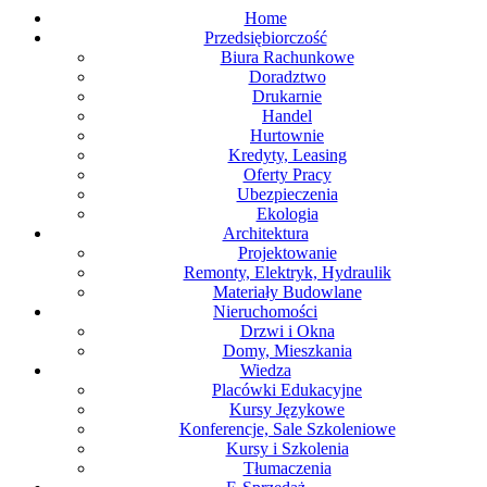
Home
Przedsiębiorczość
Biura Rachunkowe
Doradztwo
Drukarnie
Handel
Hurtownie
Kredyty, Leasing
Oferty Pracy
Ubezpieczenia
Ekologia
Architektura
Projektowanie
Remonty, Elektryk, Hydraulik
Materiały Budowlane
Nieruchomości
Drzwi i Okna
Domy, Mieszkania
Wiedza
Placówki Edukacyjne
Kursy Językowe
Konferencje, Sale Szkoleniowe
Kursy i Szkolenia
Tłumaczenia