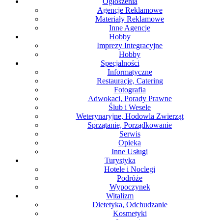
Ogłoszenia
Agencje Reklamowe
Materiały Reklamowe
Inne Agencje
Hobby
Imprezy Integracyjne
Hobby
Specjalności
Informatyczne
Restauracje, Catering
Fotografia
Adwokaci, Porady Prawne
Ślub i Wesele
Weterynaryjne, Hodowla Zwierząt
Sprzątanie, Porządkowanie
Serwis
Opieka
Inne Usługi
Turystyka
Hotele i Noclegi
Podróże
Wypoczynek
Witalizm
Dietetyka, Odchudzanie
Kosmetyki