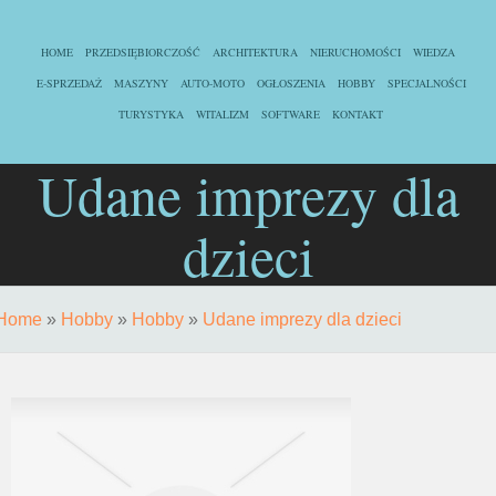
HOME
PRZEDSIĘBIORCZOŚĆ
ARCHITEKTURA
NIERUCHOMOŚCI
WIEDZA
E-SPRZEDAŻ
MASZYNY
AUTO-MOTO
OGŁOSZENIA
HOBBY
SPECJALNOŚCI
TURYSTYKA
WITALIZM
SOFTWARE
KONTAKT
Udane imprezy dla
dzieci
Home
»
Hobby
»
Hobby
»
Udane imprezy dla dzieci