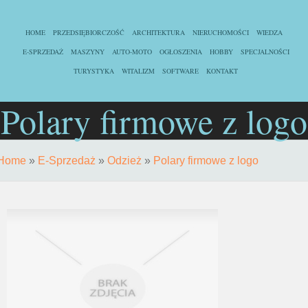
HOME
PRZEDSIĘBIORCZOŚĆ
ARCHITEKTURA
NIERUCHOMOŚCI
WIEDZA
E-SPRZEDAŻ
MASZYNY
AUTO-MOTO
OGŁOSZENIA
HOBBY
SPECJALNOŚCI
TURYSTYKA
WITALIZM
SOFTWARE
KONTAKT
Polary firmowe z logo
Home
»
E-Sprzedaż
»
Odzież
»
Polary firmowe z logo