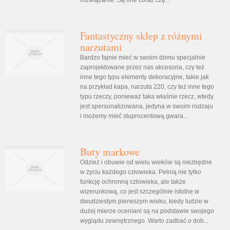
rozwiązanie. Są one coraz czę...
Fantastyczny sklep z różnymi
narzutami
Bardzo fajnie mieć w swoim domu specjalnie
zaprojektowane przez nas akcesoria, czy też
inne tego typu elementy dekoracyjne, takie jak
na przykład kapa, narzuta 220, czy też inne tego
typu rzeczy, ponieważ taka właśnie rzecz, wtedy
jest spersonalizowana, jedyna w swoim rodzaju
i możemy mieć stuprocentową gwara...
Buty markowe
Odzież i obuwie od wielu wieków są niezbędne
w życiu każdego człowieka. Pełnią nie tylko
funkcję ochronną człowieka, ale także
wizerunkową, co jest szczególnie istotne w
dwudziestym pierwszym wieku, kiedy ludzie w
dużej mierze oceniani są na podstawie swojego
wyglądu zewnętrznego. Warto zadbać o dob...