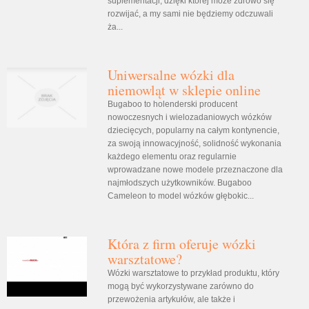
suplementacji, dzięki której może zdrowo się
rozwijać, a my sami nie będziemy odczuwali
ża...
Uniwersalne wózki dla
niemowląt w sklepie online
Bugaboo to holenderski producent
nowoczesnych i wielozadaniowych wózków
dziecięcych, popularny na całym kontynencie,
za swoją innowacyjność, solidność wykonania
każdego elementu oraz regularnie
wprowadzane nowe modele przeznaczone dla
najmłodszych użytkowników. Bugaboo
Cameleon to model wózków głębokic...
Która z firm oferuje wózki
warsztatowe?
Wózki warsztatowe to przykład produktu, który
mogą być wykorzystywane zarówno do
przewożenia artykułów, ale także i