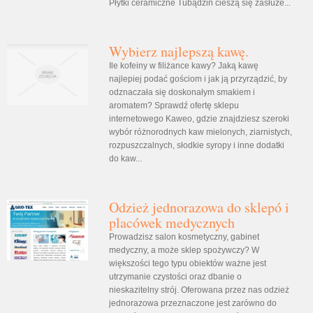
Płytki ceramiczne Tubądzin cieszą się zasłuże...
Wybierz najlepszą kawę.
Ile kofeiny w filiżance kawy? Jaką kawę
najlepiej podać gościom i jak ją przyrządzić, by
odznaczała się doskonałym smakiem i
aromatem? Sprawdź ofertę sklepu
internetowego Kaweo, gdzie znajdziesz szeroki
wybór różnorodnych kaw mielonych, ziarnistych,
rozpuszczalnych, słodkie syropy i inne dodatki
do kaw...
Odzież jednorazowa do sklepó i
placówek medycznych
Prowadzisz salon kosmetyczny, gabinet
medyczny, a może sklep spożywczy? W
większości tego typu obiektów ważne jest
utrzymanie czystości oraz dbanie o
nieskazitelny strój. Oferowana przez nas odzież
jednorazowa przeznaczone jest zarówno do