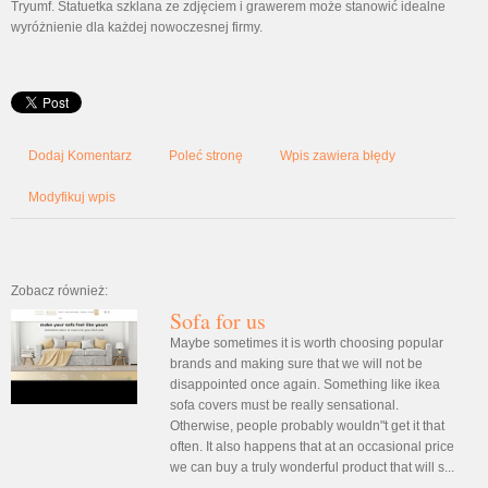
Tryumf. Statuetka szklana ze zdjęciem i grawerem może stanowić idealne
wyróżnienie dla każdej nowoczesnej firmy.
Dodaj Komentarz
Poleć stronę
Wpis zawiera błędy
Modyfikuj wpis
Zobacz również:
Sofa for us
Maybe sometimes it is worth choosing popular
brands and making sure that we will not be
disappointed once again. Something like ikea
sofa covers must be really sensational.
Otherwise, people probably wouldn"t get it that
often. It also happens that at an occasional price
we can buy a truly wonderful product that will s...