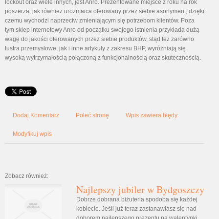
lockout oraz wiele innych, jest Anro. Prezentowane miejsce z roku na rok
poszerza, jak również urozmaica oferowany przez siebie asortyment, dzięki
czemu wychodzi naprzeciw zmieniającym się potrzebom klientów. Poza
tym sklep internetowy Anro od początku swojego istnienia przykłada dużą
wagę do jakości oferowanych przez siebie produktów, stąd też zarówno
lustra przemysłowe, jak i inne artykuły z zakresu BHP, wyróżniają się
wysoką wytrzymałością połączoną z funkcjonalnością oraz skutecznością.
Dodaj Komentarz
Poleć stronę
Wpis zawiera błędy
Modyfikuj wpis
Zobacz również:
Najlepszy jubiler w Bydgoszczy
Dobrze dobrana biżuteria spodoba się każdej
kobiecie. Jeśli już teraz zastanawiasz się nad
doborem najlepszego prezentu na walentynki,