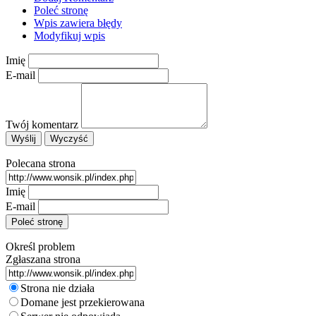
Poleć stronę
Wpis zawiera błędy
Modyfikuj wpis
Imię
E-mail
Twój komentarz
Polecana strona
Imię
E-mail
Określ problem
Zgłaszana strona
Strona nie działa
Domane jest przekierowana