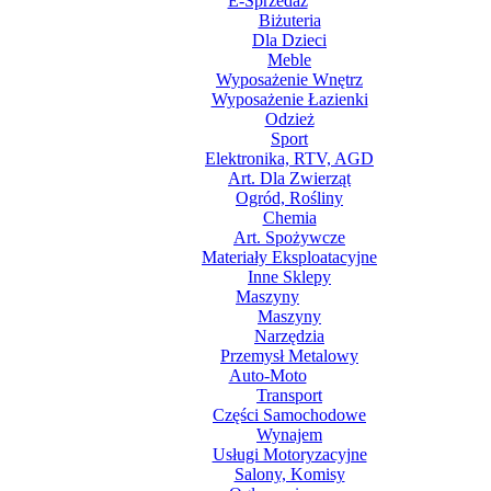
E-Sprzedaż
Biżuteria
Dla Dzieci
Meble
Wyposażenie Wnętrz
Wyposażenie Łazienki
Odzież
Sport
Elektronika, RTV, AGD
Art. Dla Zwierząt
Ogród, Rośliny
Chemia
Art. Spożywcze
Materiały Eksploatacyjne
Inne Sklepy
Maszyny
Maszyny
Narzędzia
Przemysł Metalowy
Auto-Moto
Transport
Części Samochodowe
Wynajem
Usługi Motoryzacyjne
Salony, Komisy