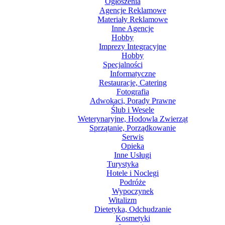
Ogłoszenia
Agencje Reklamowe
Materiały Reklamowe
Inne Agencje
Hobby
Imprezy Integracyjne
Hobby
Specjalności
Informatyczne
Restauracje, Catering
Fotografia
Adwokaci, Porady Prawne
Ślub i Wesele
Weterynaryjne, Hodowla Zwierząt
Sprzątanie, Porządkowanie
Serwis
Opieka
Inne Usługi
Turystyka
Hotele i Noclegi
Podróże
Wypoczynek
Witalizm
Dietetyka, Odchudzanie
Kosmetyki