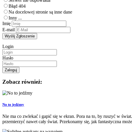
Serwer nie odpowiada
Błąd 404
Na docelowej stronie są inne dane
Inny ...
Imię
E-mail
Login
Hasło
Zobacz również:
No to jedźmy
Nie ma co zwlekać i gapić się w ekran. Pora na to, by ruszyć w św
przemierzyć nawet cały świat. Przekonamy się, jak fantastyczna moż