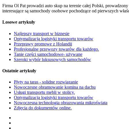
Firma Ol Pat prowadzi auto skup na terenie całej Polski, prowadzo
interesujące są samochody osobowe pochodzące od pierwszych właścici
Losowe artykuły
Najlepszy transport w biznesie
Optymalizacja logistyki transportu towarów
Przeprawy promowe z Holandii
Profesjonalne przewozy towarów dla każdego.
Tanie części samochodowe- używane
Szeroki wybór luksusowych samochodów
Ostatnie artykuły
Płyty na taras - solidne rozwiązanie
Nowoczesne obramowanie komina na dachu
Usługi transportu mebli w stolicy.
Optymalizacja logistyki transportu towarów
Nowoczesna technologia obrazowania mikroświata
Zdjęcia do dokumentów online.