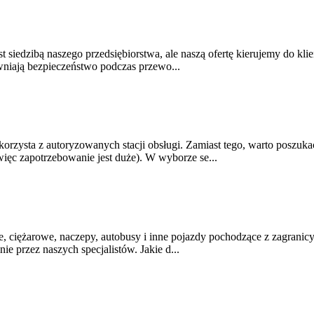
siedzibą naszego przedsiębiorstwa, ale naszą ofertę kierujemy do klie
niają bezpieczeństwo podczas przewo...
zysta z autoryzowanych stacji obsługi. Zamiast tego, warto poszukać gd
ięc zapotrzebowanie jest duże). W wyborze se...
ciężarowe, naczepy, autobusy i inne pojazdy pochodzące z zagranicy z 
ie przez naszych specjalistów. Jakie d...