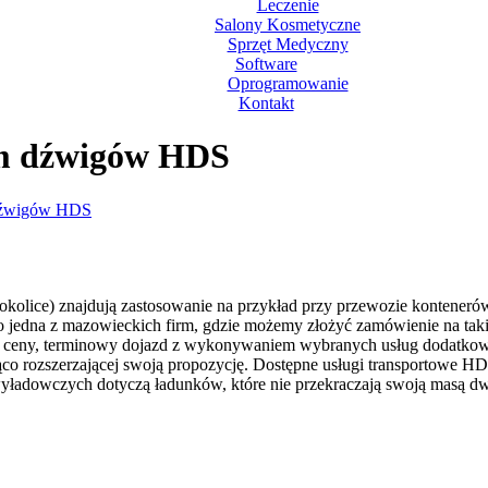
Leczenie
Salony Kosmetyczne
Sprzęt Medyczny
Software
Oprogramowanie
Kontakt
em dźwigów HDS
 dźwigów HDS
okolice) znajdują zastosowanie na przykład przy przewozie konteneró
o jedna z mazowieckich firm, gdzie możemy złożyć zamówienie na ta
e ceny, terminowy dojazd z wykonywaniem wybranych usług dodatkowy
żąco rozszerzającej swoją propozycję. Dostępne usługi transportowe 
adowczych dotyczą ładunków, które nie przekraczają swoją masą dwun