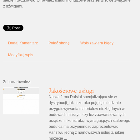
siebie. Raczkowski to również usługi montażowe oraz serwisowe związane
z dźwigami.
Dodaj Komentarz
Poleć stronę
Wpis zawiera błędy
Modyfikuj wpis
Zobacz również:
Jakościowe usługi
Nasza firma Dalstal specjalizująca się w
dystrybucji, jak i szeroko pojętej dziedzinie
przygotowywania materiałów niezbędnych w
budowach maszyn, czy też zaawansowanych
urządzeń i konstrukcji wymagających stalowego
budulca ma przyjemność zaprezentować
Państwu jedną z najnowszych usług z, jakiej
możecie ...