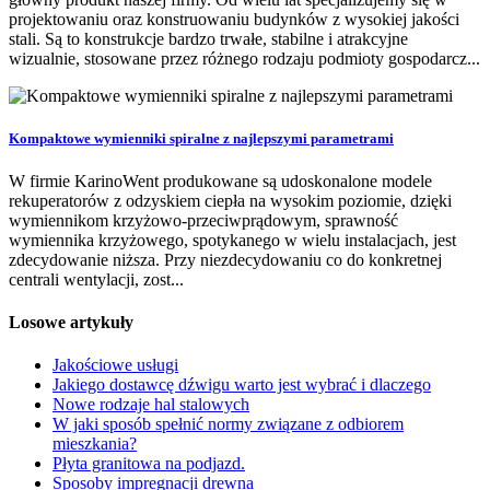
projektowaniu oraz konstruowaniu budynków z wysokiej jakości
stali. Są to konstrukcje bardzo trwałe, stabilne i atrakcyjne
wizualnie, stosowane przez różnego rodzaju podmioty gospodarcz...
Kompaktowe wymienniki spiralne z najlepszymi parametrami
W firmie KarinoWent produkowane są udoskonalone modele
rekuperatorów z odzyskiem ciepła na wysokim poziomie, dzięki
wymiennikom krzyżowo-przeciwprądowym, sprawność
wymiennika krzyżowego, spotykanego w wielu instalacjach, jest
zdecydowanie niższa. Przy niezdecydowaniu co do konkretnej
centrali wentylacji, zost...
Losowe artykuły
Jakościowe usługi
Jakiego dostawcę dźwigu warto jest wybrać i dlaczego
Nowe rodzaje hal stalowych
W jaki sposób spełnić normy związane z odbiorem
mieszkania?
Płyta granitowa na podjazd.
Sposoby impregnacji drewna