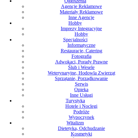
Ogłoszenia
Agencje Reklamowe
Materiały Reklamowe
Inne Agencje
Hobby
Imprezy Integracyjne
Hobby
Specjalności
Informatyczne
Restauracje, Catering
Fotografia
Adwokaci, Porady Prawne
Ślub i Wesele
Weterynaryjne, Hodowla Zwierząt
Sprzątanie, Porządkowanie
Serwis
Opieka
Inne Usługi
Turystyka
Hotele i Noclegi
Podróże
Wypoczynek
Witalizm
Dietetyka, Odchudzanie
Kosmetyki