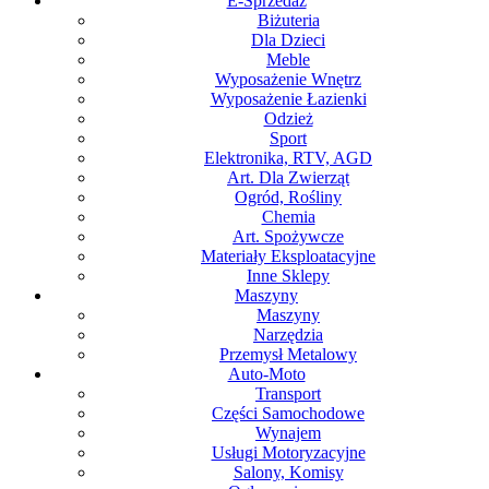
E-Sprzedaż
Biżuteria
Dla Dzieci
Meble
Wyposażenie Wnętrz
Wyposażenie Łazienki
Odzież
Sport
Elektronika, RTV, AGD
Art. Dla Zwierząt
Ogród, Rośliny
Chemia
Art. Spożywcze
Materiały Eksploatacyjne
Inne Sklepy
Maszyny
Maszyny
Narzędzia
Przemysł Metalowy
Auto-Moto
Transport
Części Samochodowe
Wynajem
Usługi Motoryzacyjne
Salony, Komisy