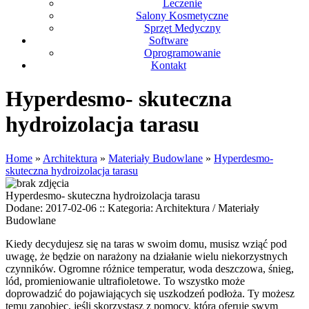
Leczenie
Salony Kosmetyczne
Sprzęt Medyczny
Software
Oprogramowanie
Kontakt
Hyperdesmo- skuteczna
hydroizolacja tarasu
Home
»
Architektura
»
Materiały Budowlane
»
Hyperdesmo-
skuteczna hydroizolacja tarasu
Hyperdesmo- skuteczna hydroizolacja tarasu
Dodane: 2017-02-06
::
Kategoria: Architektura / Materiały
Budowlane
Kiedy decydujesz się na taras w swoim domu, musisz wziąć pod
uwagę, że będzie on narażony na działanie wielu niekorzystnych
czynników. Ogromne różnice temperatur, woda deszczowa, śnieg,
lód, promieniowanie ultrafioletowe. To wszystko może
doprowadzić do pojawiających się uszkodzeń podłoża. Ty możesz
temu zapobiec, jeśli skorzystasz z pomocy, którą oferuje swym