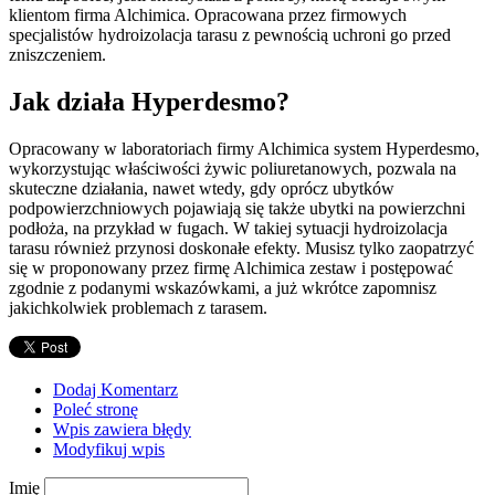
klientom firma Alchimica. Opracowana przez firmowych
specjalistów hydroizolacja tarasu z pewnością uchroni go przed
zniszczeniem.
Jak działa Hyperdesmo?
Opracowany w laboratoriach firmy Alchimica system Hyperdesmo,
wykorzystując właściwości żywic poliuretanowych, pozwala na
skuteczne działania, nawet wtedy, gdy oprócz ubytków
podpowierzchniowych pojawiają się także ubytki na powierzchni
podłoża, na przykład w fugach. W takiej sytuacji hydroizolacja
tarasu również przynosi doskonałe efekty. Musisz tylko zaopatrzyć
się w proponowany przez firmę Alchimica zestaw i postępować
zgodnie z podanymi wskazówkami, a już wkrótce zapomnisz
jakichkolwiek problemach z tarasem.
Dodaj Komentarz
Poleć stronę
Wpis zawiera błędy
Modyfikuj wpis
Imię