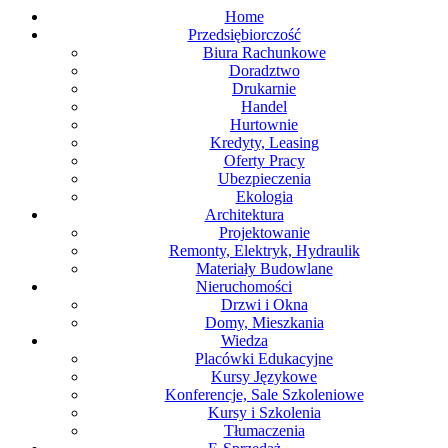
Home
Przedsiębiorczość
Biura Rachunkowe
Doradztwo
Drukarnie
Handel
Hurtownie
Kredyty, Leasing
Oferty Pracy
Ubezpieczenia
Ekologia
Architektura
Projektowanie
Remonty, Elektryk, Hydraulik
Materiały Budowlane
Nieruchomości
Drzwi i Okna
Domy, Mieszkania
Wiedza
Placówki Edukacyjne
Kursy Językowe
Konferencje, Sale Szkoleniowe
Kursy i Szkolenia
Tłumaczenia